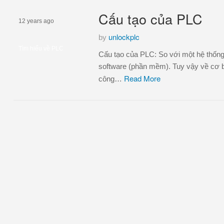
Cấu tạo của PLC
12 years ago
unlockplc
by
Tìm hiểu về PLC
Cấu tạo của PLC: So với một hệ thống
software (phần mềm). Tuy vậy về cơ b
Read More
công…