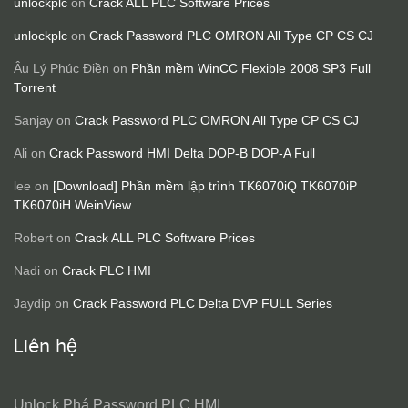
unlockplc
on
Crack ALL PLC Software Prices
unlockplc
on
Crack Password PLC OMRON All Type CP CS CJ
Âu Lý Phúc Điền
on
Phần mềm WinCC Flexible 2008 SP3 Full
Torrent
Sanjay
on
Crack Password PLC OMRON All Type CP CS CJ
Ali
on
Crack Password HMI Delta DOP-B DOP-A Full
lee
on
[Download] Phần mềm lập trình TK6070iQ TK6070iP
TK6070iH WeinView
Robert
on
Crack ALL PLC Software Prices
Nadi
on
Crack PLC HMI
Jaydip
on
Crack Password PLC Delta DVP FULL Series
Liên hệ
Unlock Phá Password PLC HMI