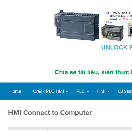
Home
Crack PLC HMI
PLC
HMI
Cáp lập
HMI Connect to Computer