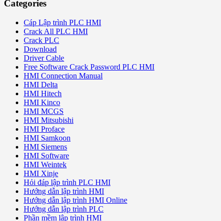
Categories
Cáp Lập trình PLC HMI
Crack All PLC HMI
Crack PLC
Download
Driver Cable
Free Software Crack Password PLC HMI
HMI Connection Manual
HMI Delta
HMI Hitech
HMI Kinco
HMI MCGS
HMI Mitsubishi
HMI Proface
HMI Samkoon
HMI Siemens
HMI Software
HMI Weintek
HMI Xinje
Hỏi đáp lập trình PLC HMI
Hướng dẫn lập trình HMI
Hướng dẫn lập trình HMI Online
Hướng dẫn lập trình PLC
Phần mềm lập trình HMI