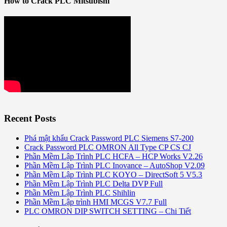
How to Crack PLC Mitsubishi
Recent Posts
Phá mật khẩu Crack Password PLC Siemens S7-200
Crack Password PLC OMRON All Type CP CS CJ
Phần Mềm Lập Trình PLC HCFA – HCP Works V2.26
Phần Mềm Lập Trình PLC Inovance – AutoShop V2.09
Phần Mềm Lập Trình PLC KOYO – DirectSoft 5 V5.3
Phần Mềm Lập Trình PLC Delta DVP Full
Phần Mềm Lập Trình PLC Shihlin
Phần Mềm Lập trình HMI MCGS V7.7 Full
PLC OMRON DIP SWITCH SETTING – Chi Tiết