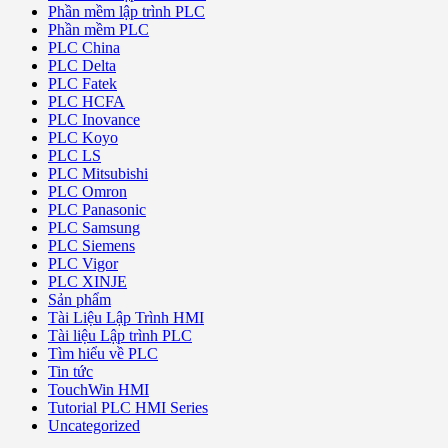
Phần mềm lập trình PLC
Phần mềm PLC
PLC China
PLC Delta
PLC Fatek
PLC HCFA
PLC Inovance
PLC Koyo
PLC LS
PLC Mitsubishi
PLC Omron
PLC Panasonic
PLC Samsung
PLC Siemens
PLC Vigor
PLC XINJE
Sản phẩm
Tài Liệu Lập Trình HMI
Tài liệu Lập trình PLC
Tìm hiểu về PLC
Tin tức
TouchWin HMI
Tutorial PLC HMI Series
Uncategorized