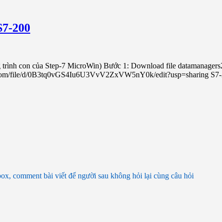
S7-200
ình con của Step-7 MicroWin) Bước 1: Download file datamanagers20
le.com/file/d/0B3tq0vGS4Iu6U3VvV2ZxVW5nY0k/edit?usp=sharing S
box, comment bài viết để người sau không hỏi lại cùng câu hỏi