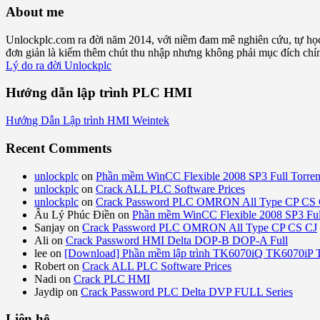
About me
Unlockplc.com ra đời năm 2014, với niềm đam mê nghiên cứu, tự họ
đơn giản là kiếm thêm chút thu nhập nhưng không phải mục đích chính 
Lý do ra đời Unlockplc
Hướng dẫn lập trình PLC HMI
Hướng Dẫn Lập trình HMI Weintek
Recent Comments
unlockplc
on
Phần mềm WinCC Flexible 2008 SP3 Full Torren
unlockplc
on
Crack ALL PLC Software Prices
unlockplc
on
Crack Password PLC OMRON All Type CP CS 
Âu Lý Phúc Điền
on
Phần mềm WinCC Flexible 2008 SP3 Full
Sanjay
on
Crack Password PLC OMRON All Type CP CS CJ
Ali
on
Crack Password HMI Delta DOP-B DOP-A Full
lee
on
[Download] Phần mềm lập trình TK6070iQ TK6070iP
Robert
on
Crack ALL PLC Software Prices
Nadi
on
Crack PLC HMI
Jaydip
on
Crack Password PLC Delta DVP FULL Series
Liên hệ