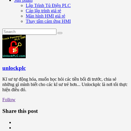
Sản phẩm
Lập Trình Tủ Điện PLC
Cáp lập trình giá rẻ
Màn hình HMI giá rẻ
Thay tấm cảm ứng HMI
unlockplc
Kĩ sư tự động hóa, muốn học hỏi các tiền bối đi trước, chia sẻ
những gì mình biết cho các kĩ sư trẻ hơn... Unlockplc là nơi tôi thực
hiện điều đó.
Follow
Share this post