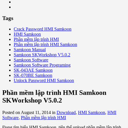
Tags
Crack Password HMI Samkoon
HMI Samkoon
Phần mềm lập trình HMI
Phần mềm lập trình HMI Samkoon
Samkoon Manual
Samkoon SKWorkshop V5.0.2
Samkoon Software
Samkoon Software Programing
SK-043AE Samkoon
SK-070BE Samkoon
Unlock Password HMI Samkoon
Phần mềm lập trình HMI Samkoon
SKWorkshop V5.0.2
Posted on August 11, 2014
in
Download
,
HMI Samkoon
,
HMI
Software
,
Phần mềm lập trình HMI
Đang tìm hiểu HMI Samkoon, tiện thể upload phần mềm lập trình