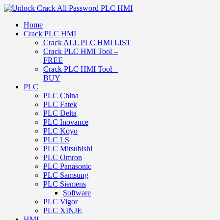
Home
Crack PLC HMI
Crack ALL PLC HMI LIST
Crack PLC HMI Tool –
FREE
Crack PLC HMI Tool –
BUY
PLC
PLC China
PLC Fatek
PLC Delta
PLC Inovance
PLC Koyo
PLC LS
PLC Mitsubishi
PLC Omron
PLC Panasonic
PLC Samsung
PLC Siemens
Software
PLC Vigor
PLC XINJE
HMI