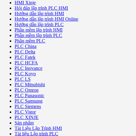
HMI Xinje
Hỏi đáp lập trình PLC HMI
Hướng dẫn lập trình HMI
Hướng dẫn lập trình HMI Online
Hướng dẫn lập trình PLC
Phần mềm lập trình HMI
Phần mềm lập trình PLC
Phần mềm PLC
PLC China
PLC Delta
PLC Fatek
PLC HCFA
PLC Inovance
PLC Koyo
PLC LS
PLC Mitsubishi
PLC Omron
PLC Panasonic
PLC Samsung
PLC Siemens
PLC Vigor
PLC XINJE
Sản phẩm
Tài Liệu Lập Trình HMI
Tài liệu Lập trình PLC