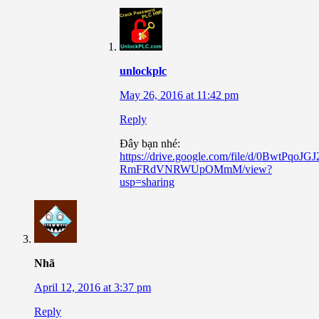
unlockplc
May 26, 2016 at 11:42 pm
Reply
Đây bạn nhé:
https://drive.google.com/file/d/0BwtPqoJGJ
RmFRdVNRWUpOMmM/view?
usp=sharing
Nhã
April 12, 2016 at 3:37 pm
Reply