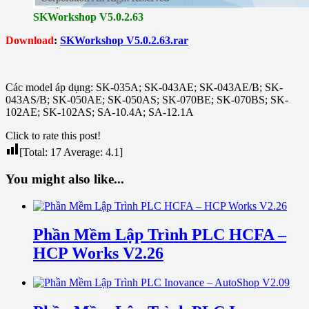
SKWorkshop V5.0.2.63
Download
:
SKWorkshop V5.0.2.63.rar
Các model áp dụng: SK-035A; SK-043AE; SK-043AE/B; SK-
043AS/B; SK-050AE; SK-050AS; SK-070BE; SK-070BS; SK-
102AE; SK-102AS; SA-10.4A; SA-12.1A
Click to rate this post!
[Total:
17
Average:
4.1
]
You might also like...
Phần Mềm Lập Trình PLC HCFA –
HCP Works V2.26