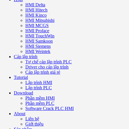
HMI Delta
HMI Hitech
HMI Kinco
HMI Mitsubishi
HMI MCGS
HMI Proface
HMI TouchWin
HMI Samkoon
HMI Siemens
HMI Weintek
Cáp lập trình
Tự chế cáp lập trình PLC
Driver cho cáp lập trình
Cáp lập trình giá rẻ
Tutorial
Lập trình HMI
Lập trình PLC
Download
Phần mềm HMI
Phần mềm PLC
Software Crack PLC HMI
About
Liên hệ
Giới thiệu