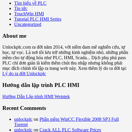
Tìm hiểu về PLC
Tin tức
TouchWin HMI
Tutorial PLC HMI Series
Uncategorized
About me
Unlockplc.com ra đời năm 2014, với niềm đam mê nghiên cứu, tự
học, tự vọc. Là nơi tôi lưu trữ những kinh nghiệm nhỏ, những phần
mềm cho tự động hóa như PLC, HMI, Scada... Dịch phụ phá pass
PLC chỉ đơn giản là kiếm thêm chút thu nhập nhưng không phải
mục đích chính tôi lập ra trang web này. Xem thêm lý do ra đời tại:
Lý do ra đời Unlockplc
Hướng dẫn lập trình PLC HMI
Hướng Dẫn Lập trình HMI Weintek
Recent Comments
unlockplc
on
Phần mềm WinCC Flexible 2008 SP3 Full
Torrent
unlockplc
on
Crack ALL PLC Software Prices