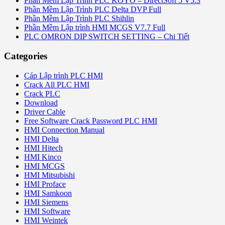
Phần Mềm Lập Trình PLC KOYO – DirectSoft 5 V5.3
Phần Mềm Lập Trình PLC Delta DVP Full
Phần Mềm Lập Trình PLC Shihlin
Phần Mềm Lập trình HMI MCGS V7.7 Full
PLC OMRON DIP SWITCH SETTING – Chi Tiết
Categories
Cáp Lập trình PLC HMI
Crack All PLC HMI
Crack PLC
Download
Driver Cable
Free Software Crack Password PLC HMI
HMI Connection Manual
HMI Delta
HMI Hitech
HMI Kinco
HMI MCGS
HMI Mitsubishi
HMI Proface
HMI Samkoon
HMI Siemens
HMI Software
HMI Weintek