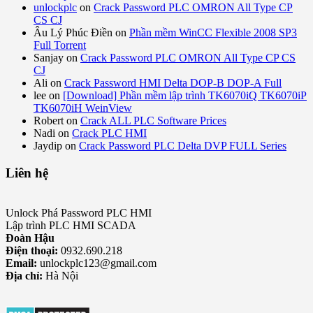
unlockplc
on
Crack Password PLC OMRON All Type CP
CS CJ
Âu Lý Phúc Điền
on
Phần mềm WinCC Flexible 2008 SP3
Full Torrent
Sanjay
on
Crack Password PLC OMRON All Type CP CS
CJ
Ali
on
Crack Password HMI Delta DOP-B DOP-A Full
lee
on
[Download] Phần mềm lập trình TK6070iQ TK6070iP
TK6070iH WeinView
Robert
on
Crack ALL PLC Software Prices
Nadi
on
Crack PLC HMI
Jaydip
on
Crack Password PLC Delta DVP FULL Series
Liên hệ
Unlock Phá Password PLC HMI
Lập trình PLC HMI SCADA
Đoàn Hậu
Điện thoại:
0932.690.218
Email:
unlockplc123@gmail.com
Địa chỉ:
Hà Nội