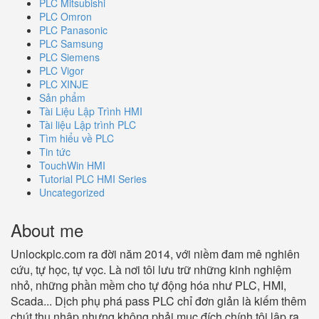
PLC Mitsubishi
PLC Omron
PLC Panasonic
PLC Samsung
PLC Siemens
PLC Vigor
PLC XINJE
Sản phẩm
Tài Liệu Lập Trình HMI
Tài liệu Lập trình PLC
Tìm hiểu về PLC
Tin tức
TouchWin HMI
Tutorial PLC HMI Series
Uncategorized
About me
Unlockplc.com ra đời năm 2014, với niềm đam mê nghiên
cứu, tự học, tự vọc. Là nơi tôi lưu trữ những kinh nghiệm
nhỏ, những phần mềm cho tự động hóa như PLC, HMI,
Scada... Dịch phụ phá pass PLC chỉ đơn giản là kiếm thêm
chút thu nhập nhưng không phải mục đích chính tôi lập ra