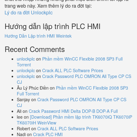
trang web này. Xem thêm lý do ra đời tại:
Lý do ra đời Unlockplc
Hướng dẫn lập trình PLC HMI
Hướng Dẫn Lập trình HMI Weintek
Recent Comments
unlockplc
on
Phần mềm WinCC Flexible 2008 SP3 Full
Torrent
unlockplc
on
Crack ALL PLC Software Prices
unlockplc
on
Crack Password PLC OMRON All Type CP CS
CJ
Âu Lý Phúc Điền
on
Phần mềm WinCC Flexible 2008 SP3
Full Torrent
Sanjay
on
Crack Password PLC OMRON All Type CP CS
CJ
Ali
on
Crack Password HMI Delta DOP-B DOP-A Full
lee
on
[Download] Phần mềm lập trình TK6070iQ TK6070iP
TK6070iH WeinView
Robert
on
Crack ALL PLC Software Prices
Nadi
on
Crack PLC HMI