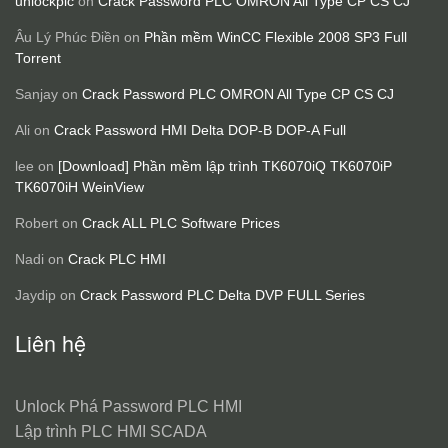
unlockplc
on
Crack Password PLC OMRON All Type CP CS CJ
Âu Lý Phúc Điền
on
Phần mềm WinCC Flexible 2008 SP3 Full
Torrent
Sanjay
on
Crack Password PLC OMRON All Type CP CS CJ
Ali
on
Crack Password HMI Delta DOP-B DOP-A Full
lee
on
[Download] Phần mềm lập trình TK6070iQ TK6070iP
TK6070iH WeinView
Robert
on
Crack ALL PLC Software Prices
Nadi
on
Crack PLC HMI
Jaydip
on
Crack Password PLC Delta DVP FULL Series
Liên hệ
Unlock Phá Password PLC HMI
Lập trình PLC HMI SCADA