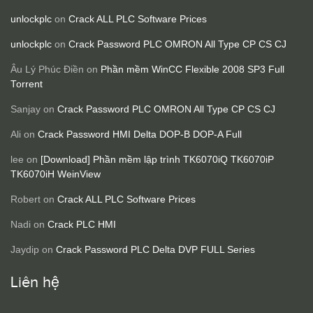
unlockplc
on
Crack ALL PLC Software Prices
unlockplc
on
Crack Password PLC OMRON All Type CP CS CJ
Âu Lý Phúc Điền
on
Phần mềm WinCC Flexible 2008 SP3 Full
Torrent
Sanjay
on
Crack Password PLC OMRON All Type CP CS CJ
Ali
on
Crack Password HMI Delta DOP-B DOP-A Full
lee
on
[Download] Phần mềm lập trình TK6070iQ TK6070iP
TK6070iH WeinView
Robert
on
Crack ALL PLC Software Prices
Nadi
on
Crack PLC HMI
Jaydip
on
Crack Password PLC Delta DVP FULL Series
Liên hệ