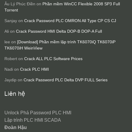
Âu Lý Phúc Điền
on
Phần mềm WinCC Flexible 2008 SP3 Full
Torrent
Sanjay
on
Crack Password PLC OMRON All Type CP CS CJ
Ali
on
Crack Password HMI Delta DOP-B DOP-A Full
lee
on
[Download] Phần mềm lập trình TK6070iQ TK6070iP
TK6070iH WeinView
Robert
on
Crack ALL PLC Software Prices
Nadi
on
Crack PLC HMI
Jaydip
on
Crack Password PLC Delta DVP FULL Series
Liên hệ
Unlock Phá Password PLC HMI
Lập trình PLC HMI SCADA
Đoàn Hậu