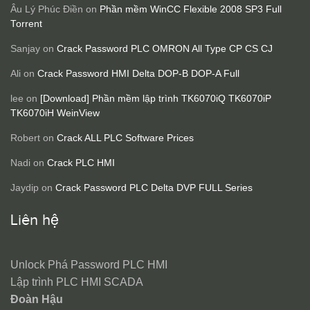
Âu Lý Phúc Điền
on
Phần mềm WinCC Flexible 2008 SP3 Full
Torrent
Sanjay
on
Crack Password PLC OMRON All Type CP CS CJ
Ali
on
Crack Password HMI Delta DOP-B DOP-A Full
lee
on
[Download] Phần mềm lập trình TK6070iQ TK6070iP
TK6070iH WeinView
Robert
on
Crack ALL PLC Software Prices
Nadi
on
Crack PLC HMI
Jaydip
on
Crack Password PLC Delta DVP FULL Series
Liên hệ
Unlock Phá Password PLC HMI
Lập trình PLC HMI SCADA
Đoàn Hậu