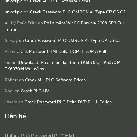
unlockplc
on
Crack ALL PLC Software Prices
unlockplc
on
Crack Password PLC OMRON All Type CP CS CJ
Âu Lý Phúc Điền
on
Phần mềm WinCC Flexible 2008 SP3 Full
Torrent
Sanjay
on
Crack Password PLC OMRON All Type CP CS CJ
Ali
on
Crack Password HMI Delta DOP-B DOP-A Full
lee
on
[Download] Phần mềm lập trình TK6070iQ TK6070iP
TK6070iH WeinView
Robert
on
Crack ALL PLC Software Prices
Nadi
on
Crack PLC HMI
Jaydip
on
Crack Password PLC Delta DVP FULL Series
Liên hệ
Unlock Phá Password PLC HMI