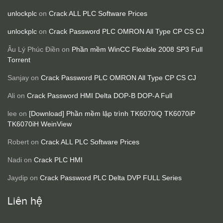
unlockplc
on
Crack ALL PLC Software Prices
unlockplc
on
Crack Password PLC OMRON All Type CP CS CJ
Âu Lý Phúc Điền
on
Phần mềm WinCC Flexible 2008 SP3 Full
Torrent
Sanjay
on
Crack Password PLC OMRON All Type CP CS CJ
Ali
on
Crack Password HMI Delta DOP-B DOP-A Full
lee
on
[Download] Phần mềm lập trình TK6070iQ TK6070iP
TK6070iH WeinView
Robert
on
Crack ALL PLC Software Prices
Nadi
on
Crack PLC HMI
Jaydip
on
Crack Password PLC Delta DVP FULL Series
Liên hệ