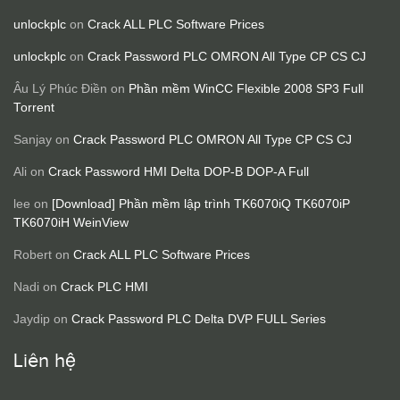
unlockplc
on
Crack ALL PLC Software Prices
unlockplc
on
Crack Password PLC OMRON All Type CP CS CJ
Âu Lý Phúc Điền
on
Phần mềm WinCC Flexible 2008 SP3 Full
Torrent
Sanjay
on
Crack Password PLC OMRON All Type CP CS CJ
Ali
on
Crack Password HMI Delta DOP-B DOP-A Full
lee
on
[Download] Phần mềm lập trình TK6070iQ TK6070iP
TK6070iH WeinView
Robert
on
Crack ALL PLC Software Prices
Nadi
on
Crack PLC HMI
Jaydip
on
Crack Password PLC Delta DVP FULL Series
Liên hệ