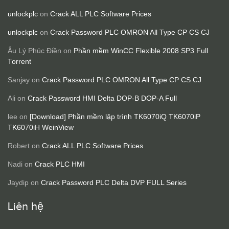
unlockplc
on
Crack ALL PLC Software Prices
unlockplc
on
Crack Password PLC OMRON All Type CP CS CJ
Âu Lý Phúc Điền
on
Phần mềm WinCC Flexible 2008 SP3 Full
Torrent
Sanjay
on
Crack Password PLC OMRON All Type CP CS CJ
Ali
on
Crack Password HMI Delta DOP-B DOP-A Full
lee
on
[Download] Phần mềm lập trình TK6070iQ TK6070iP
TK6070iH WeinView
Robert
on
Crack ALL PLC Software Prices
Nadi
on
Crack PLC HMI
Jaydip
on
Crack Password PLC Delta DVP FULL Series
Liên hệ