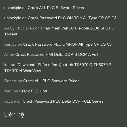
unlockplc
on
Crack ALL PLC Software Prices
unlockplc
on
Crack Password PLC OMRON All Type CP CS CJ
Âu Lý Phúc Điền
on
Phần mềm WinCC Flexible 2008 SP3 Full
Torrent
Sanjay
on
Crack Password PLC OMRON All Type CP CS CJ
Ali
on
Crack Password HMI Delta DOP-B DOP-A Full
lee
on
[Download] Phần mềm lập trình TK6070iQ TK6070iP
TK6070iH WeinView
Robert
on
Crack ALL PLC Software Prices
Nadi
on
Crack PLC HMI
Jaydip
on
Crack Password PLC Delta DVP FULL Series
Liên hệ