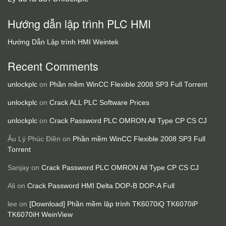
Hướng dẫn lập trình PLC HMI
Hướng Dẫn Lập trình HMI Weintek
Recent Comments
unlockplc
on
Phần mềm WinCC Flexible 2008 SP3 Full Torrent
unlockplc
on
Crack ALL PLC Software Prices
unlockplc
on
Crack Password PLC OMRON All Type CP CS CJ
Âu Lý Phúc Điền
on
Phần mềm WinCC Flexible 2008 SP3 Full
Torrent
Sanjay
on
Crack Password PLC OMRON All Type CP CS CJ
Ali
on
Crack Password HMI Delta DOP-B DOP-A Full
lee
on
[Download] Phần mềm lập trình TK6070iQ TK6070iP
TK6070iH WeinView