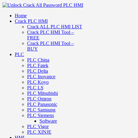
Home
Crack PLC HMI
Crack ALL PLC HMI LIST
Crack PLC HMI Tool –
FREE
Crack PLC HMI Tool –
BUY
PLC
PLC China
PLC Fatek
PLC Delta
PLC Inovance
PLC Koyo
PLC LS
PLC Mitsubishi
PLC Omron
PLC Panasonic
PLC Samsung
PLC Siemens
Software
PLC Vigor
PLC XINJE
HMI