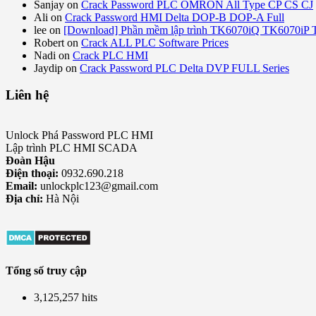
Sanjay
on
Crack Password PLC OMRON All Type CP CS CJ
Ali
on
Crack Password HMI Delta DOP-B DOP-A Full
lee
on
[Download] Phần mềm lập trình TK6070iQ TK6070iP
Robert
on
Crack ALL PLC Software Prices
Nadi
on
Crack PLC HMI
Jaydip
on
Crack Password PLC Delta DVP FULL Series
Liên hệ
Unlock Phá Password PLC HMI
Lập trình PLC HMI SCADA
Đoàn Hậu
Điện thoại:
0932.690.218
Email:
unlockplc123@gmail.com
Địa chỉ:
Hà Nội
Tổng số truy cập
3,125,257 hits