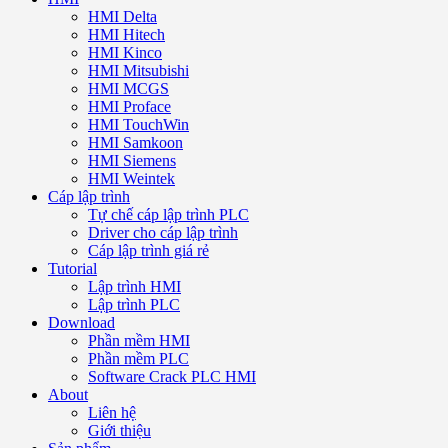
HMI Delta
HMI Hitech
HMI Kinco
HMI Mitsubishi
HMI MCGS
HMI Proface
HMI TouchWin
HMI Samkoon
HMI Siemens
HMI Weintek
Cáp lập trình
Tự chế cáp lập trình PLC
Driver cho cáp lập trình
Cáp lập trình giá rẻ
Tutorial
Lập trình HMI
Lập trình PLC
Download
Phần mềm HMI
Phần mềm PLC
Software Crack PLC HMI
About
Liên hệ
Giới thiệu