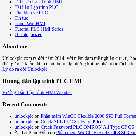
Tài Liệu Lập Trình HMI
Tài liệu Lập trình PLC
Tìm hiểu về PLC
Tin tức
TouchWin HMI
Tutorial PLC HMI Series
Uncategorized
About me
Unlockplc.com ra đời năm 2014, với niềm đam mê nghiên cứu, tự họ
đơn giản là kiếm thêm chút thu nhập nhưng không phải mục đích chính 
Lý do ra đời Unlockplc
Hướng dẫn lập trình PLC HMI
Hướng Dẫn Lập trình HMI Weintek
Recent Comments
unlockplc
on
Phần mềm WinCC Flexible 2008 SP3 Full Torren
unlockplc
on
Crack ALL PLC Software Prices
unlockplc
on
Crack Password PLC OMRON All Type CP CS 
Âu Lý Phúc Điền
on
Phần mềm WinCC Flexible 2008 SP3 Full