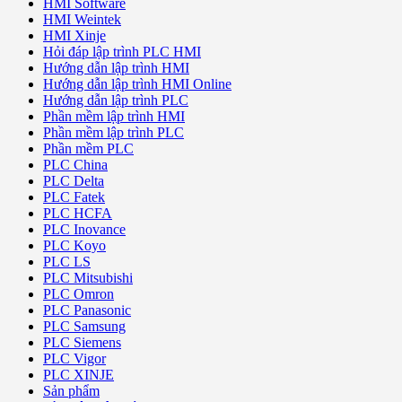
HMI Software
HMI Weintek
HMI Xinje
Hỏi đáp lập trình PLC HMI
Hướng dẫn lập trình HMI
Hướng dẫn lập trình HMI Online
Hướng dẫn lập trình PLC
Phần mềm lập trình HMI
Phần mềm lập trình PLC
Phần mềm PLC
PLC China
PLC Delta
PLC Fatek
PLC HCFA
PLC Inovance
PLC Koyo
PLC LS
PLC Mitsubishi
PLC Omron
PLC Panasonic
PLC Samsung
PLC Siemens
PLC Vigor
PLC XINJE
Sản phẩm