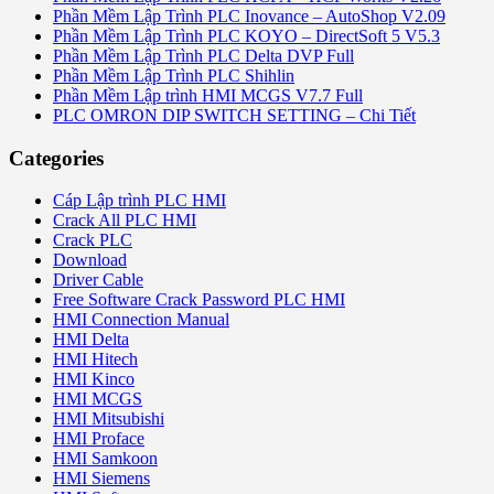
Phần Mềm Lập Trình PLC Inovance – AutoShop V2.09
Phần Mềm Lập Trình PLC KOYO – DirectSoft 5 V5.3
Phần Mềm Lập Trình PLC Delta DVP Full
Phần Mềm Lập Trình PLC Shihlin
Phần Mềm Lập trình HMI MCGS V7.7 Full
PLC OMRON DIP SWITCH SETTING – Chi Tiết
Categories
Cáp Lập trình PLC HMI
Crack All PLC HMI
Crack PLC
Download
Driver Cable
Free Software Crack Password PLC HMI
HMI Connection Manual
HMI Delta
HMI Hitech
HMI Kinco
HMI MCGS
HMI Mitsubishi
HMI Proface
HMI Samkoon
HMI Siemens