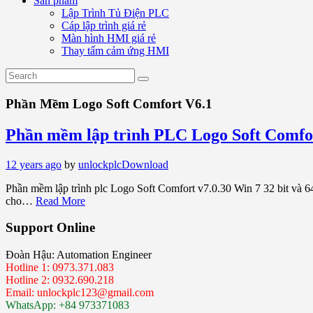
Sản phẩm
Lập Trình Tủ Điện PLC
Cáp lập trình giá rẻ
Màn hình HMI giá rẻ
Thay tấm cảm ứng HMI
Phần Mềm Logo Soft Comfort V6.1
Phần mềm lập trình PLC Logo Soft Comfor
12 years ago
by
unlockplc
Download
Phần mềm lập trình plc Logo Soft Comfort v7.0.30 Win 7 32 bit và 64
cho…
Read More
Support Online
Đoàn Hậu: Automation Engineer
Hotline 1: 0973.371.083
Hotline 2: 0932.690.218
Email: unlockplc123@gmail.com
WhatsApp: +84 973371083