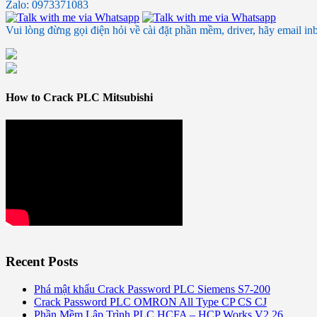
Zalo: 0973371083
Vui lòng đừng gọi điện hỏi về cài đặt phần mềm, driver, hãy email in
How to Crack PLC Mitsubishi
Recent Posts
Phá mật khẩu Crack Password PLC Siemens S7-200
Crack Password PLC OMRON All Type CP CS CJ
Phần Mềm Lập Trình PLC HCFA – HCP Works V2.26