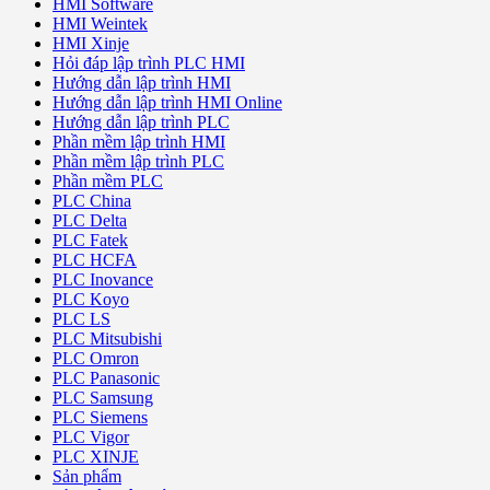
HMI Software
HMI Weintek
HMI Xinje
Hỏi đáp lập trình PLC HMI
Hướng dẫn lập trình HMI
Hướng dẫn lập trình HMI Online
Hướng dẫn lập trình PLC
Phần mềm lập trình HMI
Phần mềm lập trình PLC
Phần mềm PLC
PLC China
PLC Delta
PLC Fatek
PLC HCFA
PLC Inovance
PLC Koyo
PLC LS
PLC Mitsubishi
PLC Omron
PLC Panasonic
PLC Samsung
PLC Siemens
PLC Vigor
PLC XINJE
Sản phẩm