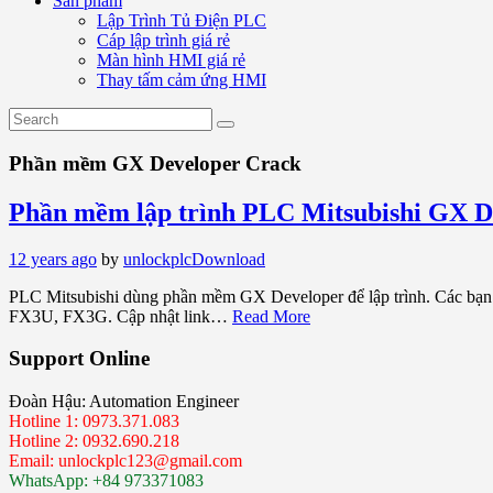
Sản phẩm
Lập Trình Tủ Điện PLC
Cáp lập trình giá rẻ
Màn hình HMI giá rẻ
Thay tấm cảm ứng HMI
Phần mềm GX Developer Crack
Phần mềm lập trình PLC Mitsubishi GX D
12 years ago
by
unlockplc
Download
PLC Mitsubishi dùng phần mềm GX Developer để lập trình. Các bạn 
FX3U, FX3G. Cập nhật link…
Read More
Support Online
Đoàn Hậu: Automation Engineer
Hotline 1: 0973.371.083
Hotline 2: 0932.690.218
Email: unlockplc123@gmail.com
WhatsApp: +84 973371083