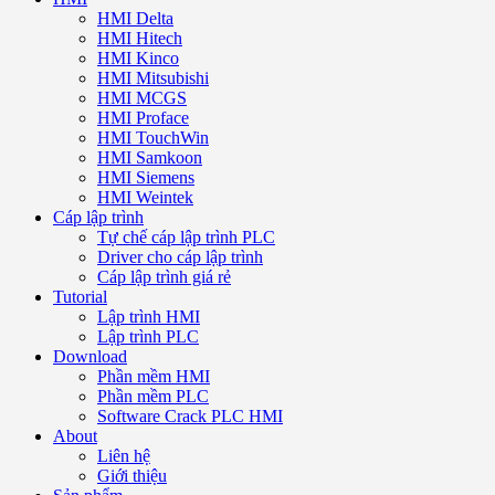
HMI Delta
HMI Hitech
HMI Kinco
HMI Mitsubishi
HMI MCGS
HMI Proface
HMI TouchWin
HMI Samkoon
HMI Siemens
HMI Weintek
Cáp lập trình
Tự chế cáp lập trình PLC
Driver cho cáp lập trình
Cáp lập trình giá rẻ
Tutorial
Lập trình HMI
Lập trình PLC
Download
Phần mềm HMI
Phần mềm PLC
Software Crack PLC HMI
About
Liên hệ
Giới thiệu