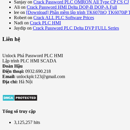
Sanjay
on
Crack Password PLC OMRON All Type CP CS CJ
Ali
on
Crack Password HMI Delta DOP-B DOP-A Full
lee
on
[Download] Phần mềm lập trình TK6070iQ TK6070iP
Robert
on
Crack ALL PLC Software Prices
Nadi
on
Crack PLC HMI
Jaydip
on
Crack Password PLC Delta DVP FULL Series
Liên hệ
Unlock Phá Password PLC HMI
Lập trình PLC HMI SCADA
Đoàn Hậu
Điện thoại:
0932.690.218
Email:
unlockplc123@gmail.com
Địa chỉ:
Hà Nội
Tổng số truy cập
3,125,257 hits