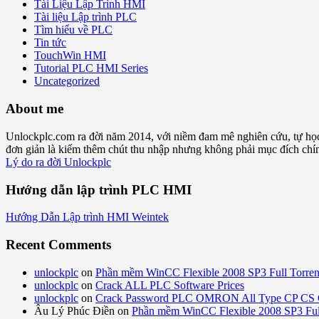
Tài Liệu Lập Trình HMI
Tài liệu Lập trình PLC
Tìm hiểu về PLC
Tin tức
TouchWin HMI
Tutorial PLC HMI Series
Uncategorized
About me
Unlockplc.com ra đời năm 2014, với niềm đam mê nghiên cứu, tự họ
đơn giản là kiếm thêm chút thu nhập nhưng không phải mục đích chính 
Lý do ra đời Unlockplc
Hướng dẫn lập trình PLC HMI
Hướng Dẫn Lập trình HMI Weintek
Recent Comments
unlockplc
on
Phần mềm WinCC Flexible 2008 SP3 Full Torren
unlockplc
on
Crack ALL PLC Software Prices
unlockplc
on
Crack Password PLC OMRON All Type CP CS 
Âu Lý Phúc Điền
on
Phần mềm WinCC Flexible 2008 SP3 Full