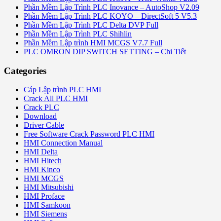
Phần Mềm Lập Trình PLC Inovance – AutoShop V2.09
Phần Mềm Lập Trình PLC KOYO – DirectSoft 5 V5.3
Phần Mềm Lập Trình PLC Delta DVP Full
Phần Mềm Lập Trình PLC Shihlin
Phần Mềm Lập trình HMI MCGS V7.7 Full
PLC OMRON DIP SWITCH SETTING – Chi Tiết
Categories
Cáp Lập trình PLC HMI
Crack All PLC HMI
Crack PLC
Download
Driver Cable
Free Software Crack Password PLC HMI
HMI Connection Manual
HMI Delta
HMI Hitech
HMI Kinco
HMI MCGS
HMI Mitsubishi
HMI Proface
HMI Samkoon
HMI Siemens