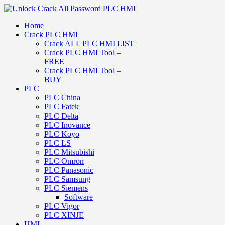
Home
Crack PLC HMI
Crack ALL PLC HMI LIST
Crack PLC HMI Tool –
FREE
Crack PLC HMI Tool –
BUY
PLC
PLC China
PLC Fatek
PLC Delta
PLC Inovance
PLC Koyo
PLC LS
PLC Mitsubishi
PLC Omron
PLC Panasonic
PLC Samsung
PLC Siemens
Software
PLC Vigor
PLC XINJE
HMI