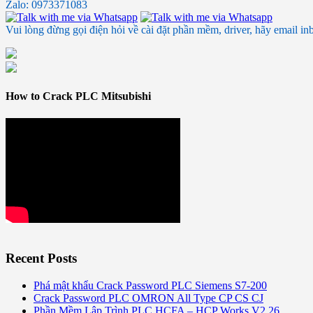
Zalo: 0973371083
Vui lòng đừng gọi điện hỏi về cài đặt phần mềm, driver, hãy email in
How to Crack PLC Mitsubishi
Recent Posts
Phá mật khẩu Crack Password PLC Siemens S7-200
Crack Password PLC OMRON All Type CP CS CJ
Phần Mềm Lập Trình PLC HCFA – HCP Works V2.26