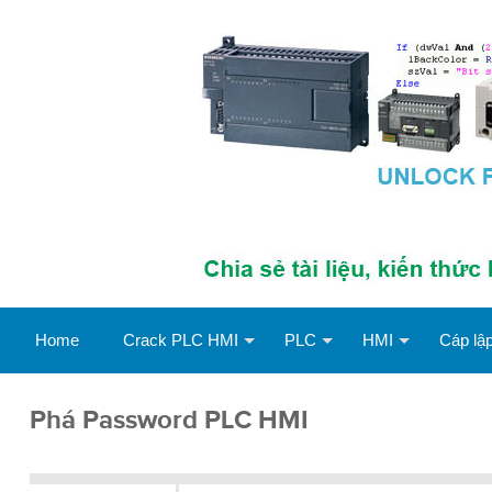
Home
Crack PLC HMI
PLC
HMI
Cáp lập
Phá Password PLC HMI