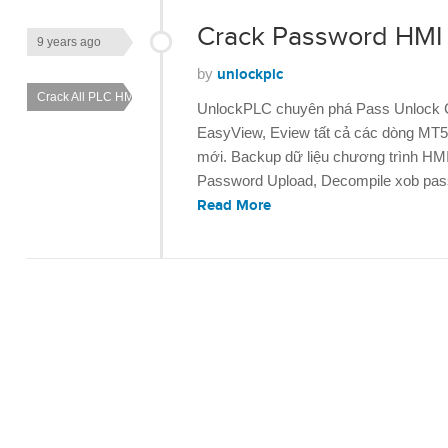
Crack Password HMI
9 years ago
by
unlockplc
Crack All PLC HMI
UnlockPLC chuyên phá Pass Unlock 
EasyView, Eview tất cả các dòng MT5
mới. Backup dữ liệu chương trình HM
Password Upload, Decompile xob passw
Read More