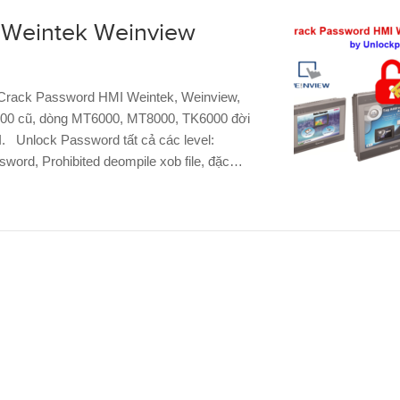
 Weintek Weinview
Crack Password HMI Weintek, Weinview,
00 cũ, dòng MT6000, MT8000, TK6000 đời
I. Unlock Password tất cả các level:
ord, Prohibited deompile xob file, đặc…