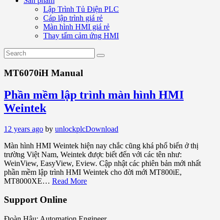
Sản phẩm
Lập Trình Tủ Điện PLC
Cáp lập trình giá rẻ
Màn hình HMI giá rẻ
Thay tấm cảm ứng HMI
MT6070iH Manual
Phần mềm lập trình màn hình HMI
Weintek
12 years ago
by
unlockplc
Download
Màn hình HMI Weintek hiện nay chắc cũng khá phổ biến ở thị
trường Việt Nam, Weintek được biết đến với các tên như:
WeinView, EasyView, Eview. Cập nhật các phiên bản mới nhất
phần mềm lập trình HMI Weintek cho đời mới MT800iE,
MT8000XE…
Read More
Support Online
Đoàn Hậu: Automation Engineer