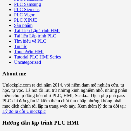
PLC Samsung
PLC Siemens
PLC Vigor
PLC XINJE
Sản phẩm
Tài Liệu Lập Trình HMI
Tài liệu Lập trình PLC
Tìm hiểu về PLC
Tin tức
TouchWin HMI
Tutorial PLC HMI Series
Uncategorized
About me
Unlockplc.com ra đời năm 2014, với niềm đam mê nghiên cứu, tự
học, tự vọc. Là nơi tôi lưu trữ những kinh nghiệm nhỏ, những phần
mềm cho tự động hóa như PLC, HMI, Scada... Dịch phụ phá pass
PLC chỉ đơn giản là kiếm thêm chút thu nhập nhưng không phải
mục đích chính tôi lập ra trang web này. Xem thêm lý do ra đời tại:
Lý do ra đời Unlockplc
Hướng dẫn lập trình PLC HMI