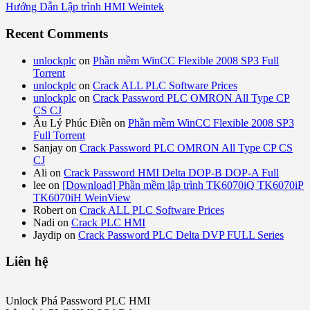
Hướng Dẫn Lập trình HMI Weintek
Recent Comments
unlockplc
on
Phần mềm WinCC Flexible 2008 SP3 Full
Torrent
unlockplc
on
Crack ALL PLC Software Prices
unlockplc
on
Crack Password PLC OMRON All Type CP
CS CJ
Âu Lý Phúc Điền
on
Phần mềm WinCC Flexible 2008 SP3
Full Torrent
Sanjay
on
Crack Password PLC OMRON All Type CP CS
CJ
Ali
on
Crack Password HMI Delta DOP-B DOP-A Full
lee
on
[Download] Phần mềm lập trình TK6070iQ TK6070iP
TK6070iH WeinView
Robert
on
Crack ALL PLC Software Prices
Nadi
on
Crack PLC HMI
Jaydip
on
Crack Password PLC Delta DVP FULL Series
Liên hệ
Unlock Phá Password PLC HMI