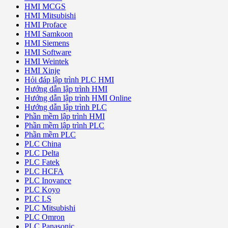
HMI MCGS
HMI Mitsubishi
HMI Proface
HMI Samkoon
HMI Siemens
HMI Software
HMI Weintek
HMI Xinje
Hỏi đáp lập trình PLC HMI
Hướng dẫn lập trình HMI
Hướng dẫn lập trình HMI Online
Hướng dẫn lập trình PLC
Phần mềm lập trình HMI
Phần mềm lập trình PLC
Phần mềm PLC
PLC China
PLC Delta
PLC Fatek
PLC HCFA
PLC Inovance
PLC Koyo
PLC LS
PLC Mitsubishi
PLC Omron
PLC Panasonic