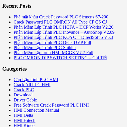
Recent Posts
Phá mật khẩu Crack Password PLC Siemens S7-200
Crack Password PLC OMRON All Type CP CS CJ
Phần Mềm Lập Trình PLC HCFA – HCP Works V2.26
Phần Mềm Lập Trình PLC Inovance – AutoShop V2.09
Phần Mềm Lập Trình PLC KOYO – DirectSoft 5 V5.3
Phần Mềm Lập Trình PLC Delta DVP Full
Phần Mềm Lập Trình PLC Shihlin
Phần Mềm Lập trình HMI MCGS V7.7 Full
PLC OMRON DIP SWITCH SETTING – Chi Tiết
Categories
Cáp Lập trình PLC HMI
Crack All PLC HMI
Crack PLC
Download
Driver Cable
Free Software Crack Password PLC HMI
HMI Connection Manual
HMI Delta
HMI Hitech
HMI Kinco