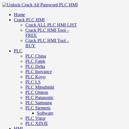
Home
Crack PLC HMI
Crack ALL PLC HMI LIST
Crack PLC HMI Tool –
FREE
Crack PLC HMI Tool –
BUY
PLC
PLC China
PLC Fatek
PLC Delta
PLC Inovance
PLC Koyo
PLC LS
PLC Mitsubishi
PLC Omron
PLC Panasonic
PLC Samsung
PLC Siemens
Software
PLC Vigor
PLC XINJE
HMI