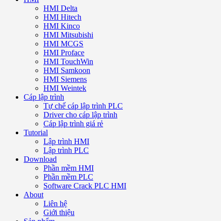
HMI Delta
HMI Hitech
HMI Kinco
HMI Mitsubishi
HMI MCGS
HMI Proface
HMI TouchWin
HMI Samkoon
HMI Siemens
HMI Weintek
Cáp lập trình
Tự chế cáp lập trình PLC
Driver cho cáp lập trình
Cáp lập trình giá rẻ
Tutorial
Lập trình HMI
Lập trình PLC
Download
Phần mềm HMI
Phần mềm PLC
Software Crack PLC HMI
About
Liên hệ
Giới thiệu