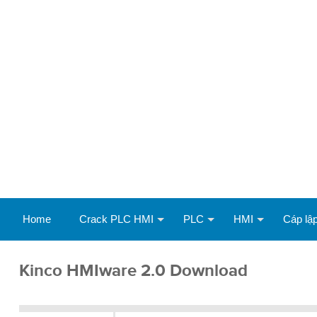
Home
Crack PLC HMI
PLC
HMI
Cáp lập
Kinco HMIware 2.0 Download