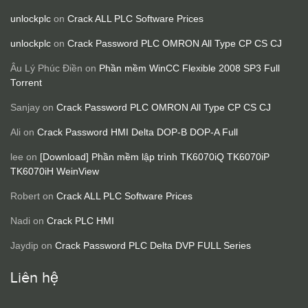
unlockplc
on
Crack ALL PLC Software Prices
unlockplc
on
Crack Password PLC OMRON All Type CP CS CJ
Âu Lý Phúc Điền
on
Phần mềm WinCC Flexible 2008 SP3 Full
Torrent
Sanjay
on
Crack Password PLC OMRON All Type CP CS CJ
Ali
on
Crack Password HMI Delta DOP-B DOP-A Full
lee
on
[Download] Phần mềm lập trình TK6070iQ TK6070iP
TK6070iH WeinView
Robert
on
Crack ALL PLC Software Prices
Nadi
on
Crack PLC HMI
Jaydip
on
Crack Password PLC Delta DVP FULL Series
Liên hệ