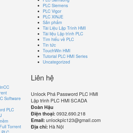
PLC Siemens
PLC Vigor
PLC XINJE
Sản phẩm
Tài Liệu Lập Trình HMI
Tài liệu Lập trình PLC
Tìm hiểu về PLC
Tin tức
TouchWin HMI
Tutorial PLC HMI Series
Uncategorized
Liên hệ
inCC
rent
Unlock Phá Password PLC HMI
C Software
Lập trình PLC HMI SCADA
Đoàn Hậu
ord PLC
Điện thoại:
0932.690.218
J
Email:
unlockplc123@gmail.com
 mềm
Địa chỉ:
Hà Nội
ull Torrent
d PLC