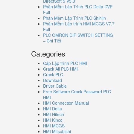
DirectSoft 5 V5.3
Phần Mềm Lập Trình PLC Delta DVP
Full
Phần Mềm Lập Trình PLC Shihlin
Phần Mềm Lập trình HMI MCGS V7.7
Full
PLC OMRON DIP SWITCH SETTING
– Chi Tiết
Categories
Cáp Lập trình PLC HMI
Crack All PLC HMI
Crack PLC
Download
Driver Cable
Free Software Crack Password PLC
HMI
HMI Connection Manual
HMI Delta
HMI Hitech
HMI Kinco
HMI MCGS
HMI Mitsubishi