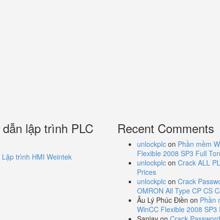
dẫn lập trình PLC
Recent Comments
unlockplc
on
Phần mềm W
Flexible 2008 SP3 Full Tor
Lập trình HMI Weintek
unlockplc
on
Crack ALL PL
Prices
unlockplc
on
Crack Passw
OMRON All Type CP CS C
Âu Lý Phúc Điền
on
Phần
WinCC Flexible 2008 SP3 F
Sanjay
on
Crack Passwor