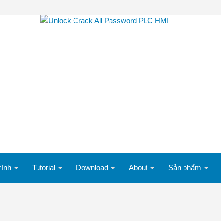
rình
Tutorial
Download
About
Sản phẩm