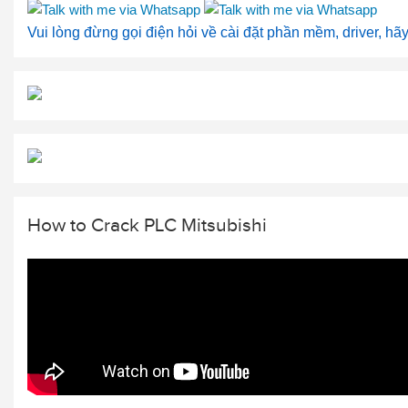
Vui lòng đừng gọi điện hỏi về cài đặt phần mềm, driver, hã
How to Crack PLC Mitsubishi