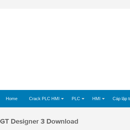
Home
Crack PLC HMI
PLC
HMI
Cáp lập t
GT Designer 3 Download