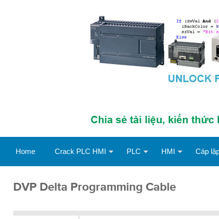
Home
Crack PLC HMI
PLC
HMI
Cáp lập
DVP Delta Programming Cable