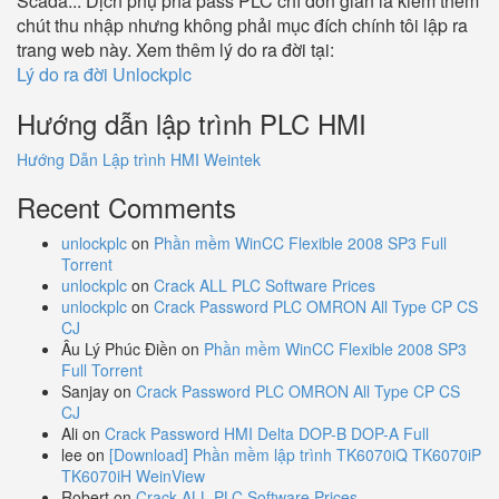
Scada... Dịch phụ phá pass PLC chỉ đơn giản là kiếm thêm
chút thu nhập nhưng không phải mục đích chính tôi lập ra
trang web này. Xem thêm lý do ra đời tại:
Lý do ra đời Unlockplc
Hướng dẫn lập trình PLC HMI
Hướng Dẫn Lập trình HMI Weintek
Recent Comments
unlockplc
on
Phần mềm WinCC Flexible 2008 SP3 Full
Torrent
unlockplc
on
Crack ALL PLC Software Prices
unlockplc
on
Crack Password PLC OMRON All Type CP CS
CJ
Âu Lý Phúc Điền
on
Phần mềm WinCC Flexible 2008 SP3
Full Torrent
Sanjay
on
Crack Password PLC OMRON All Type CP CS
CJ
Ali
on
Crack Password HMI Delta DOP-B DOP-A Full
lee
on
[Download] Phần mềm lập trình TK6070iQ TK6070iP
TK6070iH WeinView
Robert
on
Crack ALL PLC Software Prices