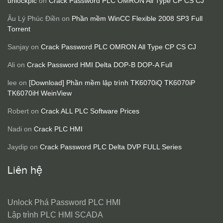
unlockplc
on
Crack Password PLC OMRON All Type CP CS CJ
Âu Lý Phúc Điền
on
Phần mềm WinCC Flexible 2008 SP3 Full
Torrent
Sanjay
on
Crack Password PLC OMRON All Type CP CS CJ
Ali
on
Crack Password HMI Delta DOP-B DOP-A Full
lee
on
[Download] Phần mềm lập trình TK6070iQ TK6070iP
TK6070iH WeinView
Robert
on
Crack ALL PLC Software Prices
Nadi
on
Crack PLC HMI
Jaydip
on
Crack Password PLC Delta DVP FULL Series
Liên hệ
Unlock Phá Password PLC HMI
Lập trình PLC HMI SCADA