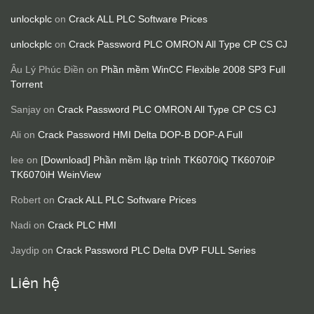
unlockplc
on
Crack ALL PLC Software Prices
unlockplc
on
Crack Password PLC OMRON All Type CP CS CJ
Âu Lý Phúc Điền
on
Phần mềm WinCC Flexible 2008 SP3 Full
Torrent
Sanjay
on
Crack Password PLC OMRON All Type CP CS CJ
Ali
on
Crack Password HMI Delta DOP-B DOP-A Full
lee
on
[Download] Phần mềm lập trình TK6070iQ TK6070iP
TK6070iH WeinView
Robert
on
Crack ALL PLC Software Prices
Nadi
on
Crack PLC HMI
Jaydip
on
Crack Password PLC Delta DVP FULL Series
Liên hệ