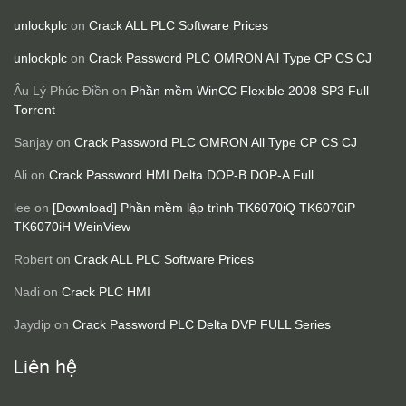
unlockplc
on
Crack ALL PLC Software Prices
unlockplc
on
Crack Password PLC OMRON All Type CP CS CJ
Âu Lý Phúc Điền
on
Phần mềm WinCC Flexible 2008 SP3 Full
Torrent
Sanjay
on
Crack Password PLC OMRON All Type CP CS CJ
Ali
on
Crack Password HMI Delta DOP-B DOP-A Full
lee
on
[Download] Phần mềm lập trình TK6070iQ TK6070iP
TK6070iH WeinView
Robert
on
Crack ALL PLC Software Prices
Nadi
on
Crack PLC HMI
Jaydip
on
Crack Password PLC Delta DVP FULL Series
Liên hệ