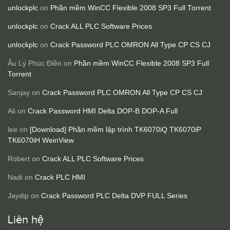
unlockplc
on
Phần mềm WinCC Flexible 2008 SP3 Full Torrent
unlockplc
on
Crack ALL PLC Software Prices
unlockplc
on
Crack Password PLC OMRON All Type CP CS CJ
Âu Lý Phúc Điền
on
Phần mềm WinCC Flexible 2008 SP3 Full
Torrent
Sanjay
on
Crack Password PLC OMRON All Type CP CS CJ
Ali
on
Crack Password HMI Delta DOP-B DOP-A Full
lee
on
[Download] Phần mềm lập trình TK6070iQ TK6070iP
TK6070iH WeinView
Robert
on
Crack ALL PLC Software Prices
Nadi
on
Crack PLC HMI
Jaydip
on
Crack Password PLC Delta DVP FULL Series
Liên hệ