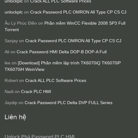
unlockplc
on
Crack ALL PLC Software Prices
unlockplc
on
Crack Password PLC OMRON All Type CP CS CJ
Âu Lý Phúc Điền
on
Phần mềm WinCC Flexible 2008 SP3 Full
Torrent
Sanjay
on
Crack Password PLC OMRON All Type CP CS CJ
Ali
on
Crack Password HMI Delta DOP-B DOP-A Full
lee
on
[Download] Phần mềm lập trình TK6070iQ TK6070iP
TK6070iH WeinView
Robert
on
Crack ALL PLC Software Prices
Nadi
on
Crack PLC HMI
Jaydip
on
Crack Password PLC Delta DVP FULL Series
Liên hệ
Unlock Phá Password PLC HMI