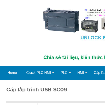
Home
Crack PLC HMI
PLC
HMI
Cáp lập
Cáp lập trình USB-SC09