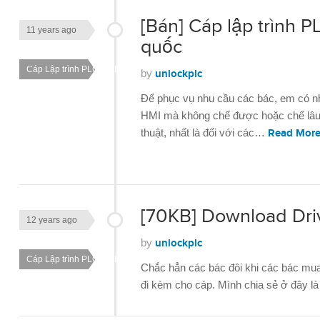
[Bán] Cáp lập trình P
11 years ago
quốc
Cáp Lập trình PLC HMI
by
unlockplc
Để phục vụ nhu cầu các bác, em có nhậ
HMI mà không chế được hoặc chế lâu h
thuật, nhất là đối với các…
Read Mor
[70KB] Download Dri
12 years ago
by
unlockplc
Cáp Lập trình PLC HMI
Chắc hẳn các bác đôi khi các bác mua
đi kèm cho cáp. Mình chia sẻ ở đây